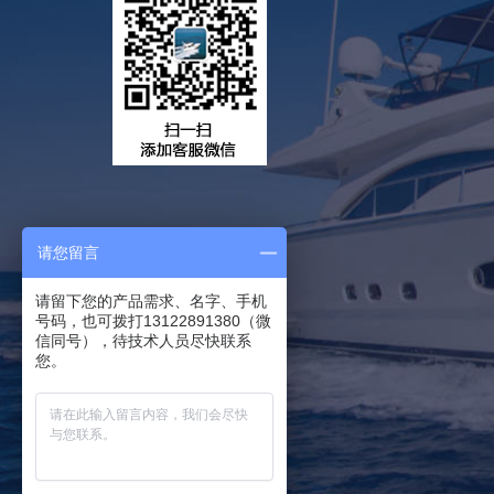
请您留言
请留下您的产品需求、名字、手机
号码，也可拨打13122891380（微
信同号），待技术人员尽快联系
您。