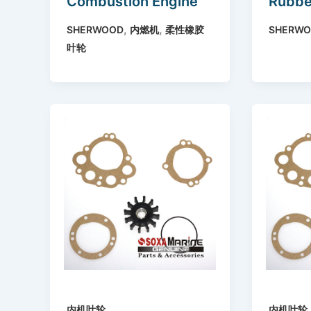
Combustion Engine
Rubbe
Flexible Rubber
Repla
,
,
SHERWOOD
内燃机
柔性橡胶
SHERW
Impellers Replace
Impel
叶轮
Sherwood 10615K for
Pump G45 G5 D55
G7 P102 F95 G85 etc
multi models
内机叶轮
内机叶轮