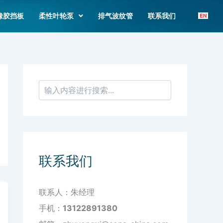
搜
索
橡胶挡板
柔性叶轮泵
排气波纹管
联系我们
联系我们
联系人：朱经理
手机：
13122891380