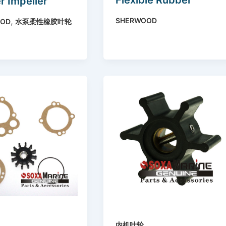
Flexible Rubber
r Impeller
Impeller Replace
ce Sherwood
,
SHERWOOD
OOD
水泵柔性橡胶叶轮
Sherwood 09000K
ler 09959K
for
G11/G907P/G909-
01/G910P Pumps
内机叶轮