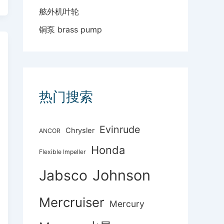
舷外机叶轮
铜泵 brass pump
热门搜索
Evinrude
Chrysler
ANCOR
Honda
Flexible Impeller
Johnson
Jabsco
Mercruiser
Mercury