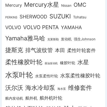
Mercury水星
OMC
Mercury
Nissan
SUZUKI
SHERWOOD
Tohatsu
PERKINS
VOLVO PENTA
VOLVO
YAMAHA
Yamaha雅马哈
发动机
强生Johnson
克莱斯勒
捷斯克
排气波纹管
本田
柔性叶轮套件
柔性橡胶叶轮
水星
橡胶叶轮
柴油发动机
水泵叶轮
水泵柔性橡胶叶轮
水泵柔性叶轮
沃尔沃
海水冷却泵
维修套件
海水泵
舷外机叶轮
舷外机
舷内发动机