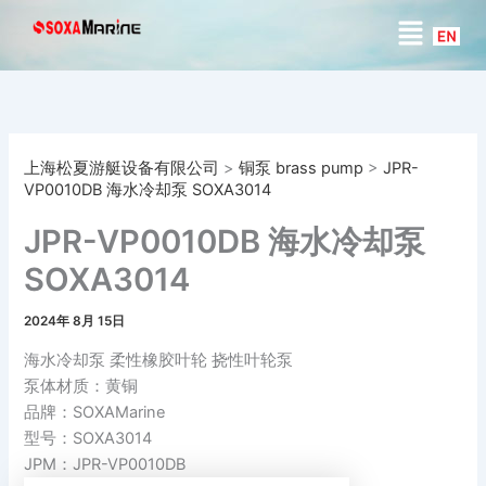
搜
跳
菜
索
至
单
内
容
上海松夏游艇设备有限公司
>
铜泵 brass pump
>
JPR-
VP0010DB 海水冷却泵 SOXA3014
JPR-VP0010DB 海水冷却泵
SOXA3014
2024年 8月 15日
海水冷却泵 柔性橡胶叶轮 挠性叶轮泵
泵体材质：黄铜
品牌：SOXAMarine
型号：SOXA3014
JPM：JPR-VP0010DB