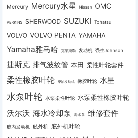
Mercury水星
OMC
Mercury
Nissan
SUZUKI
SHERWOOD
Tohatsu
PERKINS
VOLVO PENTA
VOLVO
YAMAHA
Yamaha雅马哈
发动机
强生Johnson
克莱斯勒
捷斯克
排气波纹管
本田
柔性叶轮套件
柔性橡胶叶轮
水星
橡胶叶轮
柴油发动机
水泵叶轮
水泵柔性橡胶叶轮
水泵柔性叶轮
沃尔沃
海水冷却泵
维修套件
海水泵
舷外机叶轮
舷外机
舷内发动机