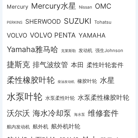
Mercury水星
OMC
Mercury
Nissan
SUZUKI
SHERWOOD
Tohatsu
PERKINS
VOLVO PENTA
VOLVO
YAMAHA
Yamaha雅马哈
发动机
强生Johnson
克莱斯勒
捷斯克
排气波纹管
本田
柔性叶轮套件
柔性橡胶叶轮
水星
橡胶叶轮
柴油发动机
水泵叶轮
水泵柔性橡胶叶轮
水泵柔性叶轮
沃尔沃
海水冷却泵
维修套件
海水泵
舷外机叶轮
舷外机
舷内发动机