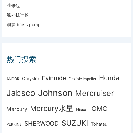
维修包
舷外机叶轮
铜泵 brass pump
热门搜索
Honda
Evinrude
Chrysler
ANCOR
Flexible Impeller
Johnson
Jabsco
Mercruiser
Mercury水星
OMC
Mercury
Nissan
SUZUKI
SHERWOOD
Tohatsu
PERKINS