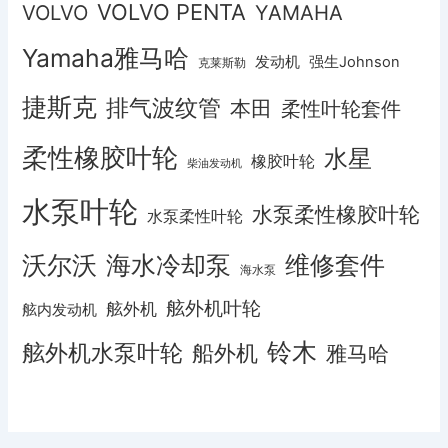
VOLVO PENTA
VOLVO
YAMAHA
Yamaha雅马哈
发动机
强生Johnson
克莱斯勒
捷斯克
排气波纹管
本田
柔性叶轮套件
柔性橡胶叶轮
水星
橡胶叶轮
柴油发动机
水泵叶轮
水泵柔性橡胶叶轮
水泵柔性叶轮
沃尔沃
海水冷却泵
维修套件
海水泵
舷外机叶轮
舷外机
舷内发动机
铃木
舷外机水泵叶轮
船外机
雅马哈