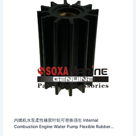
内燃机水泵柔性橡胶叶轮可替换强生 Internal
Combustion Engine Water Pump Flexible Rubber
Impeller Replace Johnson Impeller 09-1027B Fit for