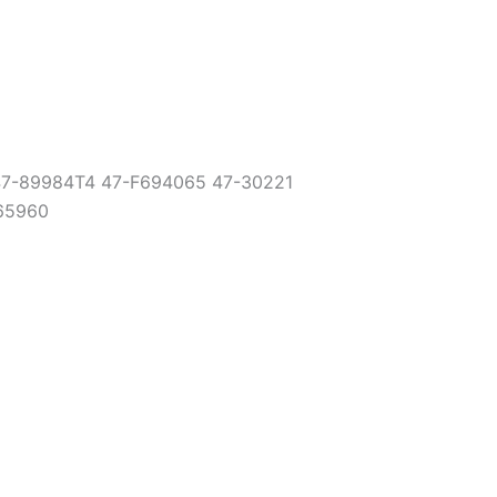
 47-89984T4 47-F694065 47-30221
-65960