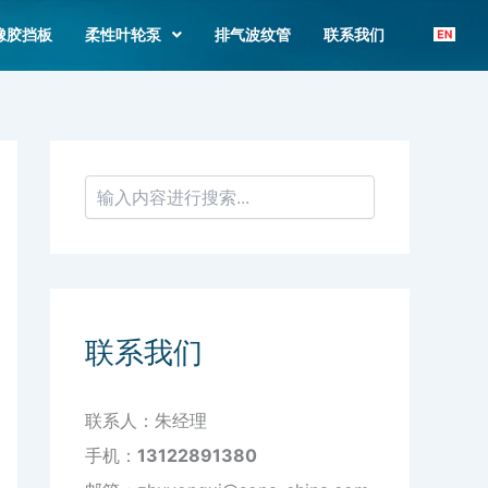
搜
索
橡胶挡板
柔性叶轮泵
排气波纹管
联系我们
联系我们
联系人：朱经理
手机：
13122891380