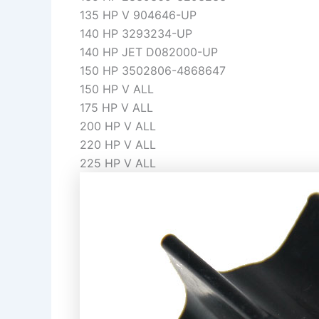
135 HP V 904646-UP
140 HP 3293234-UP
140 HP JET D082000-UP
150 HP 3502806-4868647
150 HP V ALL
175 HP V ALL
200 HP V ALL
220 HP V ALL
225 HP V ALL