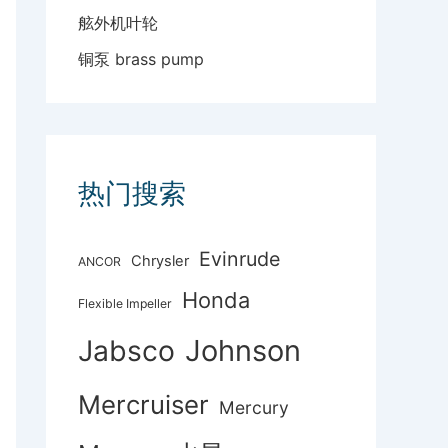
舷外机叶轮
铜泵 brass pump
热门搜索
Evinrude
Chrysler
ANCOR
Honda
Flexible Impeller
Johnson
Jabsco
Mercruiser
Mercury