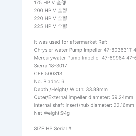
175 HP V 全部
200 HP V 全部
220 HP V 全部
225 HP V 全部
It was used for aftermarket Ref:
Chrysler water Pump Impeller 47-803631T
Mercurywater Pump Impeller 47-89984 47
Sierra 18-3017
CEF 500313
No. Blades: 6
Depth /Height/ Width: 33.88mm
Outer/External impeller diameter: 59.24mm
Internal shaft insert/hub diameter: 22.16mm
Net Weight:94g
SIZE HP Serial #