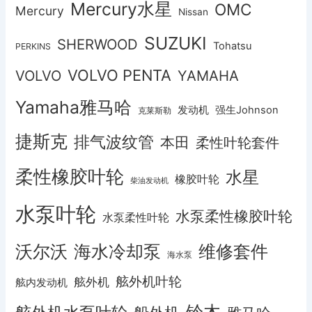
Mercury水星
OMC
Mercury
Nissan
SUZUKI
SHERWOOD
Tohatsu
PERKINS
VOLVO PENTA
VOLVO
YAMAHA
Yamaha雅马哈
发动机
强生Johnson
克莱斯勒
捷斯克
排气波纹管
本田
柔性叶轮套件
柔性橡胶叶轮
水星
橡胶叶轮
柴油发动机
水泵叶轮
水泵柔性橡胶叶轮
水泵柔性叶轮
沃尔沃
海水冷却泵
维修套件
海水泵
舷外机叶轮
舷外机
舷内发动机
铃木