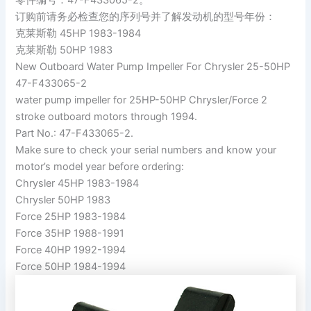
订购前请务必检查您的序列号并了解发动机的型号年份：
克莱斯勒 45HP 1983-1984
克莱斯勒 50HP 1983
New Outboard Water Pump Impeller For Chrysler 25-50HP
47-F433065-2
water pump impeller for 25HP-50HP Chrysler/Force 2
stroke outboard motors through 1994.
Part No.: 47-F433065-2.
Make sure to check your serial numbers and know your
motor’s model year before ordering:
Chrysler 45HP 1983-1984
Chrysler 50HP 1983
Force 25HP 1983-1984
Force 35HP 1988-1991
Force 40HP 1992-1994
Force 50HP 1984-1994