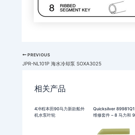
PREVIOUS
JPR-NL101P 海水冷却泵 SOXA3025
相关产品
4冲程本田90马力新款船外
Quicksilver 89981
机水泵叶轮
维修套件 – 8 马力和 9
力 Mercury 和 Marin
冲程舷外发动机，带
轮箱