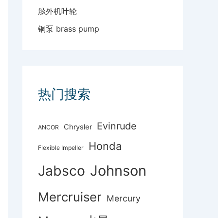
舷外机叶轮
铜泵 brass pump
热门搜索
Evinrude
Chrysler
ANCOR
Honda
Flexible Impeller
Johnson
Jabsco
Mercruiser
Mercury