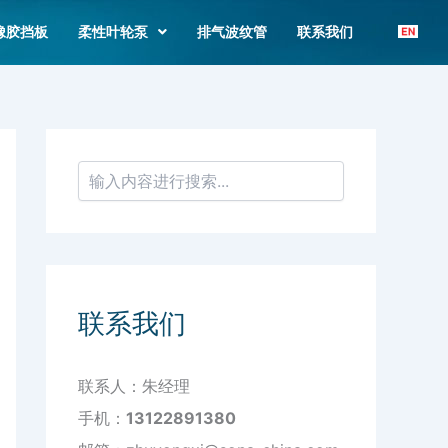
搜
索
橡胶挡板
柔性叶轮泵
排气波纹管
联系我们
联系我们
联系人：朱经理
手机：
13122891380