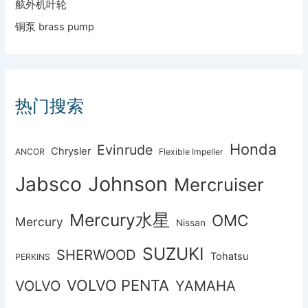
舷外机叶轮
铜泵 brass pump
热门搜索
Honda
Evinrude
Chrysler
ANCOR
Flexible Impeller
Johnson
Jabsco
Mercruiser
Mercury水星
OMC
Mercury
Nissan
SUZUKI
SHERWOOD
Tohatsu
PERKINS
VOLVO PENTA
VOLVO
YAMAHA