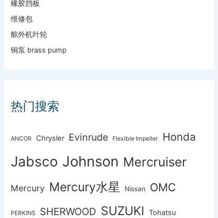
橡胶挡板
维修包
舷外机叶轮
铜泵 brass pump
热门搜索
Honda
Evinrude
Chrysler
ANCOR
Flexible Impeller
Johnson
Jabsco
Mercruiser
Mercury水星
OMC
Mercury
Nissan
SUZUKI
SHERWOOD
Tohatsu
PERKINS