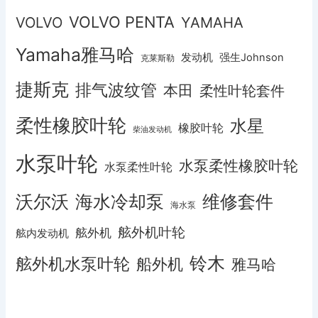
VOLVO PENTA
VOLVO
YAMAHA
Yamaha雅马哈
发动机
强生Johnson
克莱斯勒
捷斯克
排气波纹管
本田
柔性叶轮套件
柔性橡胶叶轮
水星
橡胶叶轮
柴油发动机
水泵叶轮
水泵柔性橡胶叶轮
水泵柔性叶轮
沃尔沃
海水冷却泵
维修套件
海水泵
舷外机叶轮
舷外机
舷内发动机
铃木
舷外机水泵叶轮
船外机
雅马哈