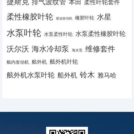
捷斯克
排气波纹管
本田
柔性叶轮套件
柔性橡胶叶轮
水星
橡胶叶轮
柴油发动机
水泵叶轮
水泵柔性橡胶叶轮
水泵柔性叶轮
沃尔沃
海水冷却泵
维修套件
海水泵
舷外机叶轮
舷外机
舷内发动机
铃木
舷外机水泵叶轮
船外机
雅马哈