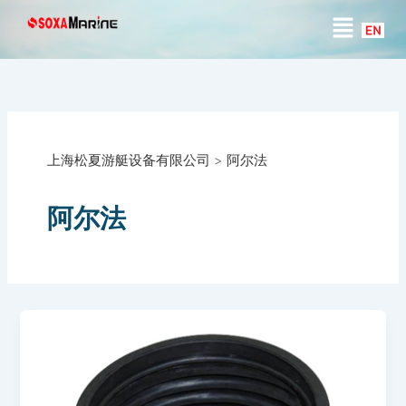
搜
跳
菜
索
至
单
内
容
上海松夏游艇设备有限公司
>
阿尔法
阿尔法