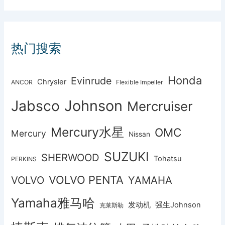
热门搜索
Honda
Evinrude
Chrysler
ANCOR
Flexible Impeller
Johnson
Jabsco
Mercruiser
Mercury水星
OMC
Mercury
Nissan
SUZUKI
SHERWOOD
Tohatsu
PERKINS
VOLVO PENTA
VOLVO
YAMAHA
Yamaha雅马哈
发动机
强生Johnson
克莱斯勒