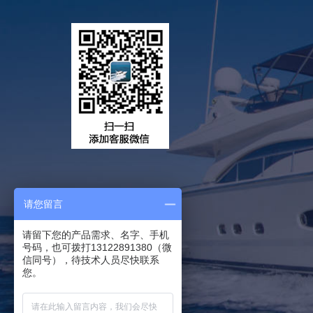
请您留言
请留下您的产品需求、名字、手机
号码，也可拨打13122891380（微
信同号），待技术人员尽快联系
您。