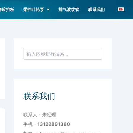
搜
索
橡胶挡板
柔性叶轮泵
排气波纹管
联系我们
联系我们
联系人：朱经理
手机：
13122891380