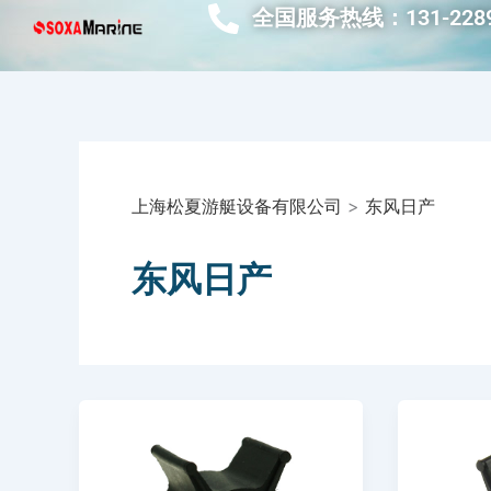
跳
全国服务热线：131-2289
至
内
容
上海松夏游艇设备有限公司
>
东风日产
东风日产