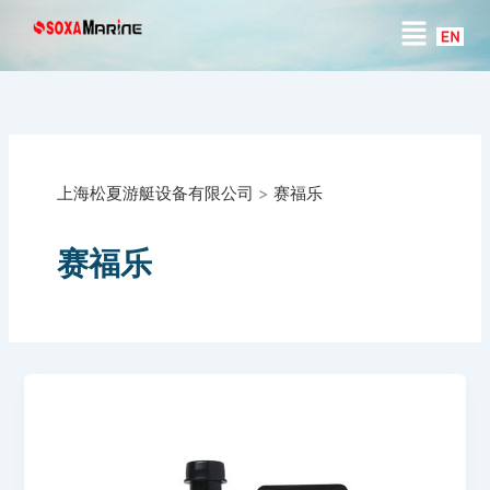
搜
跳
菜
索
至
单
内
容
上海松夏游艇设备有限公司
>
赛福乐
赛福乐