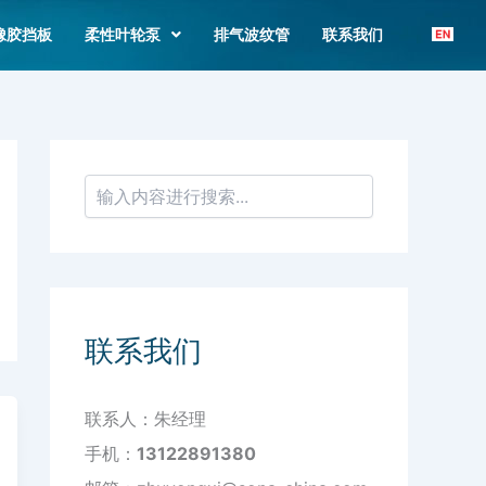
搜
索
橡胶挡板
柔性叶轮泵
排气波纹管
联系我们
联系我们
联系人：朱经理
手机：
13122891380