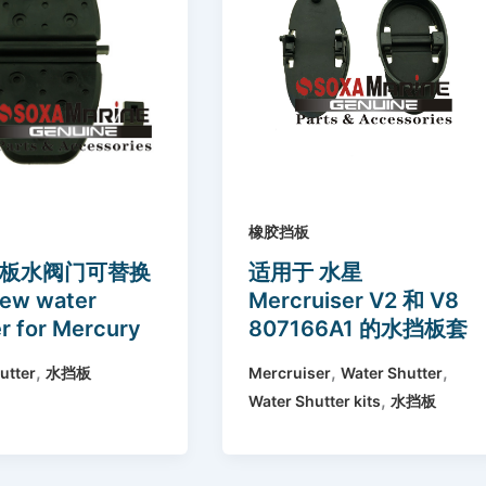
橡胶挡板
板水阀门可替换
适用于 水星
ew water
Mercruiser V2 和 V8
r for Mercury
807166A1 的水挡板套
uiser 807166A
件New set of 2 Water
,
,
,
utter
水挡板
Mercruiser
Water Shutter
166A2
Shutter kits for
,
Water Shutter kits
水挡板
Mercruiser V8 and
V6 807166A1