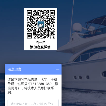
请您留言
请留下您的产品需求、名字、手机
号码，也可拨打13122891380（微
信同号），待技术人员尽快联系
您。