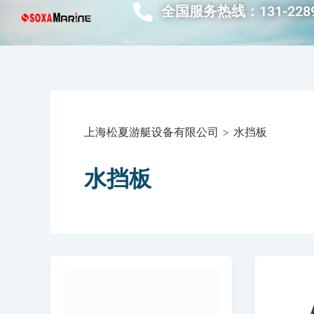
跳
全国服务热线：131-2289
至
内
容
上海松夏游艇设备有限公司
>
水挡板
水挡板