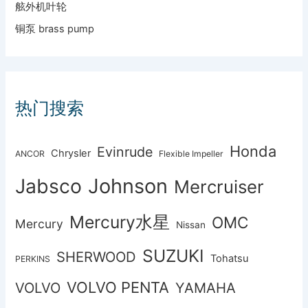
舷外机叶轮
铜泵 brass pump
热门搜索
Honda
Evinrude
Chrysler
ANCOR
Flexible Impeller
Johnson
Jabsco
Mercruiser
Mercury水星
OMC
Mercury
Nissan
SUZUKI
SHERWOOD
Tohatsu
PERKINS
VOLVO PENTA
VOLVO
YAMAHA