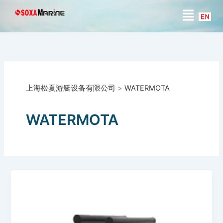
搜
跳
菜
索
至
单
内
容
上海松夏游艇设备有限公司
>
WATERMOTA
WATERMOTA