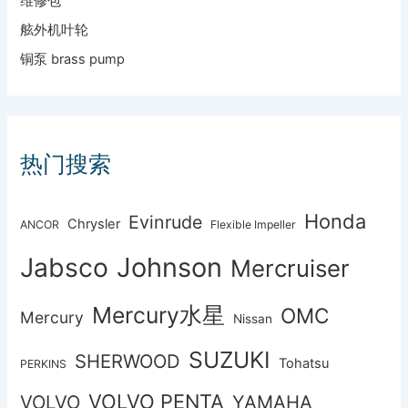
维修包
舷外机叶轮
铜泵 brass pump
热门搜索
Honda
Evinrude
Chrysler
ANCOR
Flexible Impeller
Johnson
Jabsco
Mercruiser
Mercury水星
OMC
Mercury
Nissan
SUZUKI
SHERWOOD
Tohatsu
PERKINS
VOLVO PENTA
VOLVO
YAMAHA