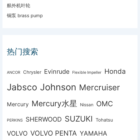
舷外机叶轮
铜泵 brass pump
热门搜索
Honda
Evinrude
Chrysler
ANCOR
Flexible Impeller
Johnson
Jabsco
Mercruiser
Mercury水星
OMC
Mercury
Nissan
SUZUKI
SHERWOOD
Tohatsu
PERKINS
VOLVO PENTA
VOLVO
YAMAHA