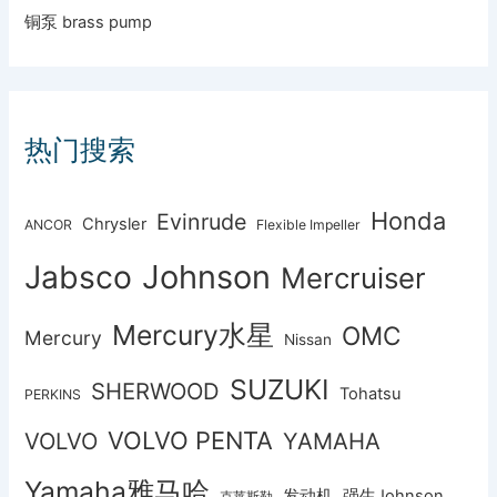
铜泵 brass pump
热门搜索
Honda
Evinrude
Chrysler
ANCOR
Flexible Impeller
Johnson
Jabsco
Mercruiser
Mercury水星
OMC
Mercury
Nissan
SUZUKI
SHERWOOD
Tohatsu
PERKINS
VOLVO PENTA
VOLVO
YAMAHA
Yamaha雅马哈
发动机
强生Johnson
克莱斯勒