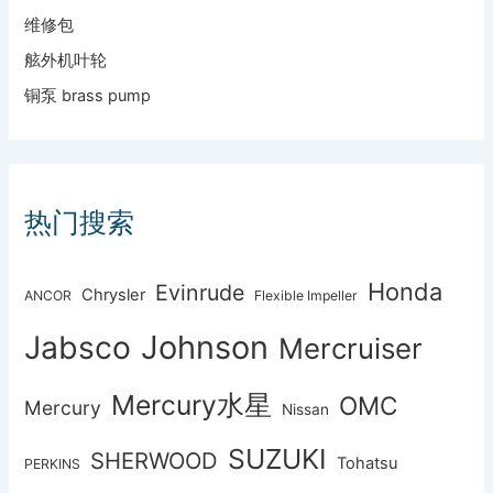
维修包
舷外机叶轮
铜泵 brass pump
热门搜索
Honda
Evinrude
Chrysler
ANCOR
Flexible Impeller
Johnson
Jabsco
Mercruiser
Mercury水星
OMC
Mercury
Nissan
SUZUKI
SHERWOOD
Tohatsu
PERKINS