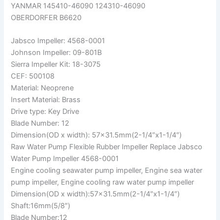
YANMAR 145410-46090 124310-46090
OBERDORFER B6620
Jabsco Impeller: 4568-0001
Johnson Impeller: 09-801B
Sierra Impeller Kit: 18-3075
CEF: 500108
Material: Neoprene
Insert Material: Brass
Drive type: Key Drive
Blade Number: 12
Dimension(OD x width): 57×31.5mm(2-1/4″x1-1/4″)
Raw Water Pump Flexible Rubber Impeller Replace Jabsco
Water Pump Impeller 4568-0001
Engine cooling seawater pump impeller, Engine sea water
pump impeller, Engine cooling raw water pump impeller
Dimension(OD x width):57×31.5mm(2-1/4″x1-1/4″)
Shaft:16mm(5/8″)
Blade Number:12