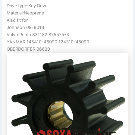
Drive type:Key Drive
Material:Neoprene
Also fit for
Johnson 09-801B
Volvo Penta 831182 875575-3
YANMAR 145410-46090 124310-46090
OBERDORFER B6620