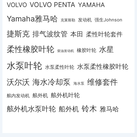
VOLVO PENTA
VOLVO
YAMAHA
Yamaha雅马哈
发动机
强生Johnson
克莱斯勒
捷斯克
排气波纹管
本田
柔性叶轮套件
柔性橡胶叶轮
水星
橡胶叶轮
柴油发动机
水泵叶轮
水泵柔性橡胶叶轮
水泵柔性叶轮
沃尔沃
海水冷却泵
维修套件
海水泵
舷外机叶轮
舷外机
舷内发动机
铃木
舷外机水泵叶轮
船外机
雅马哈