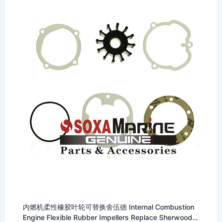
内燃机柔性橡胶叶轮可替换舍伍德 Internal Combustion
Engine Flexible Rubber Impellers Replace Sherwood