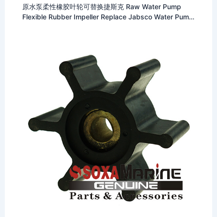
原水泵柔性橡胶叶轮可替换捷斯克 Raw Water Pump
Flexible Rubber Impeller Replace Jabsco Water Pump
Impeller 6303-0001