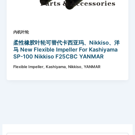
内机叶轮
柔性橡胶叶轮可替代卡西亚玛、Nikkiso、洋
马 New Flexible Impeller For Kashiyama
SP-100 Nikkiso F25CBC YANMAR
128620-42201
,
,
,
Flexible Impeller
Kashiyama
Nikkiso
YANMAR