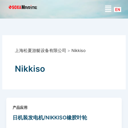
搜
跳
菜
索
至
单
内
容
上海松夏游艇设备有限公司
>
Nikkiso
Nikkiso
产品应用
日机装发电机/NIKKISO橡胶叶轮