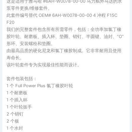
这是适用于雅马哈 #6AH-W0078-00-00 马力舷外马达的水
泵零件更换/维修套件。
此套件编号替代 OEM# 6AH-W0078-00-00 4 冲程 F15C
F20
我们的完整套件包含所有所需零件，包括：全功率加氯丁橡
胶叶轮、耐磨板、插入杯、垫圈、销钉、半圆键、油封、“O”
形环、安装螺栓和垫圈。
由最高品质的硬化尼龙和氯丁橡胶制成。它非常耐用且使用
寿命长。
该叶轮套件专为实现最佳性能而设计。
套件包装包括：
1 个 Full Power Plus 氯丁橡胶叶轮
1 个耐磨板
1 个插入杯
1 个叶轮扳手
2 个销钉
2 个板
1 个水封