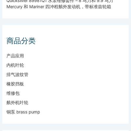
Quicksilver 89981Q1 水泵维修套件 – 8 马力和 9.9 马力
Mercury 和 Mariner 四冲程舷外发动机，带标准齿轮箱
商品分类
产品应用
内机叶轮
排气波纹管
橡胶挡板
维修包
舷外机叶轮
铜泵 brass pump