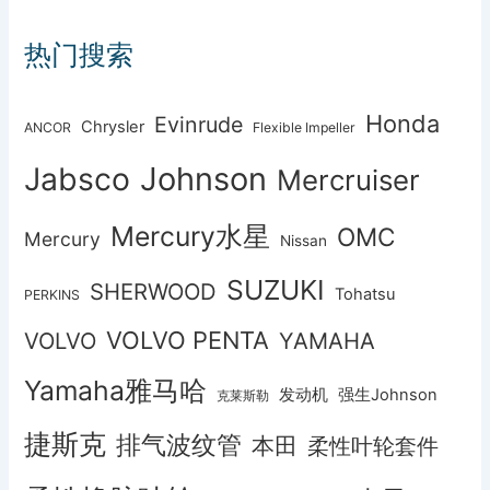
热门搜索
Honda
Evinrude
Chrysler
ANCOR
Flexible Impeller
Johnson
Jabsco
Mercruiser
Mercury水星
OMC
Mercury
Nissan
SUZUKI
SHERWOOD
Tohatsu
PERKINS
VOLVO PENTA
VOLVO
YAMAHA
Yamaha雅马哈
发动机
强生Johnson
克莱斯勒
捷斯克
排气波纹管
本田
柔性叶轮套件