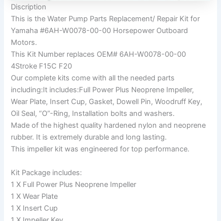
Discription
This is the Water Pump Parts Replacement/ Repair Kit for
Yamaha #6AH-W0078-00-00 Horsepower Outboard
Motors.
This Kit Number replaces OEM# 6AH-W0078-00-00
4Stroke F15C F20
Our complete kits come with all the needed parts
including:It includes:Full Power Plus Neoprene Impeller,
Wear Plate, Insert Cup, Gasket, Dowell Pin, Woodruff Key,
Oil Seal, “O”-Ring, Installation bolts and washers.
Made of the highest quality hardened nylon and neoprene
rubber. It is extremely durable and long lasting.
This impeller kit was engineered for top performance.
Kit Package includes:
1 X Full Power Plus Neoprene Impeller
1 X Wear Plate
1 X Insert Cup
1 X Impeller Key