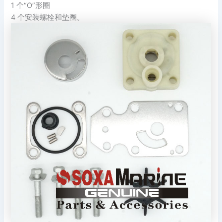
1 个“O”形圈
4 个安装螺栓和垫圈。